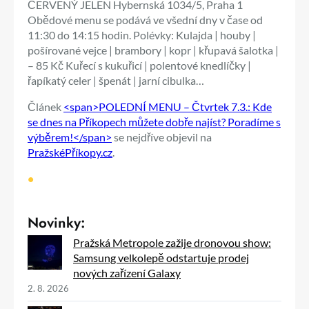
ČERVENÝ JELEN Hybernská 1034/5, Praha 1
Obědové menu se podává ve všední dny v čase od
11:30 do 14:15 hodin. Polévky: Kulajda | houby |
pošírované vejce | brambory | kopr | křupavá šalotka |
– 85 Kč Kuřecí s kukuřicí | polentové knedlíčky |
řapíkatý celer | špenát | jarní cibulka…
Článek
<span>POLEDNÍ MENU – Čtvrtek 7.3.: Kde
se dnes na Příkopech můžete dobře najíst? Poradíme s
výběrem!</span>
se nejdříve objevil na
PražskéPříkopy.cz
.
•
Novinky:
Pražská Metropole zažije dronovou show:
Samsung velkolepě odstartuje prodej
nových zařízení Galaxy
2. 8. 2026