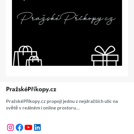
PražskéPříkopy.cz
PražskéPříkopy.cz propojí jednu z nejdražších ulic na
světě v reálném i online prostoru…
Instagram
Facebook
YouTube
LinkedIn