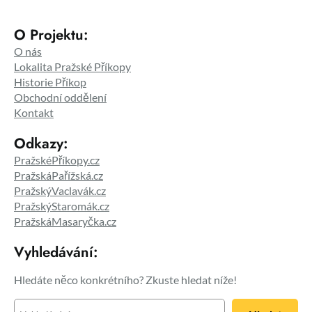
O Projektu:
O nás
Lokalita Pražské Příkopy
Historie Příkop
Obchodní oddělení
Kontakt
Odkazy:
PražskéPříkopy.cz
PražskáPařížská.cz
PražskýVaclavák.cz
PražskýStaromák.cz
PražskáMasaryčka.cz
Vyhledávání:
Hledáte něco konkrétního? Zkuste hledat níže!
H