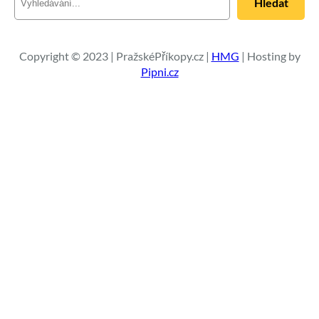
Hledat
l
e
d
a
Copyright © 2023 | PražskéPříkopy.cz |
HMG
| Hosting by
t
Pipni.cz