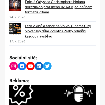
Epická Odyssea Christophera Nolana
dorazila do pražského IMAX v jedinečném
formátu 70mm
24. 7. 2026
Léto v kině a šance na Volvo. Cinema City
Slovanský dům v centru Prahy odmění
každou návštěvu
17. 7. 2026
Sociální sítě:
Instagram
Facebook
YouTube
LinkedIn
Twitter
Reklama: