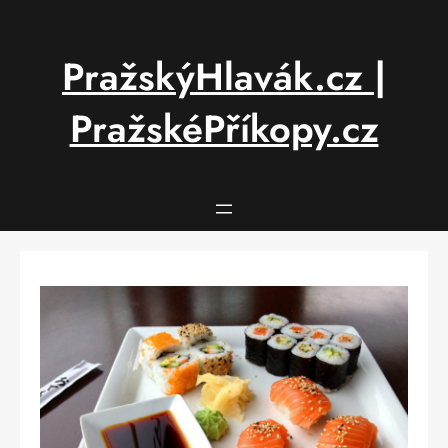
Přeskočit
na
obsah
PražskýHlavák.cz |
PražskéPříkopy.cz