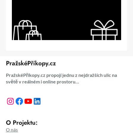
PražskéPříkopy.cz
PražskéPříkopy.cz propojí jednu z nejdražších ulic na
světě v reálném i online prostoru…
Instagram
Facebook
YouTube
LinkedIn
O Projektu:
O nás