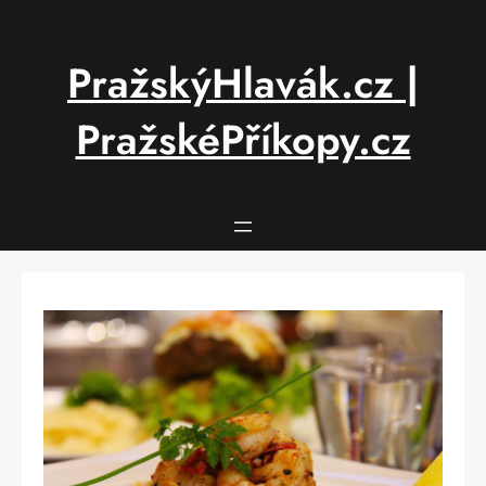
Přeskočit
na
obsah
PražskýHlavák.cz |
PražskéPříkopy.cz