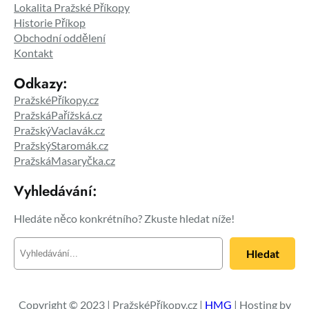
Lokalita Pražské Příkopy
Historie Příkop
Obchodní oddělení
Kontakt
Odkazy:
PražskéPříkopy.cz
PražskáPařížská.cz
PražskýVaclavák.cz
PražskýStaromák.cz
PražskáMasaryčka.cz
Vyhledávání:
Hledáte něco konkrétního? Zkuste hledat níže!
H
Hledat
l
e
d
a
Copyright © 2023 | PražskéPříkopy.cz |
HMG
| Hosting by