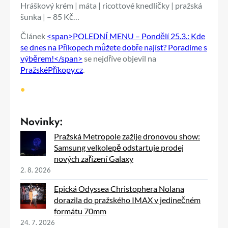
Hráškový krém | máta | ricottové knedlíčky | pražská
šunka | – 85 Kč…
Článek
<span>POLEDNÍ MENU – Pondělí 25.3.: Kde
se dnes na Příkopech můžete dobře najíst? Poradíme s
výběrem!</span>
se nejdříve objevil na
PražskéPříkopy.cz
.
•
Novinky:
Pražská Metropole zažije dronovou show:
Samsung velkolepě odstartuje prodej
nových zařízení Galaxy
2. 8. 2026
Epická Odyssea Christophera Nolana
dorazila do pražského IMAX v jedinečném
formátu 70mm
24. 7. 2026