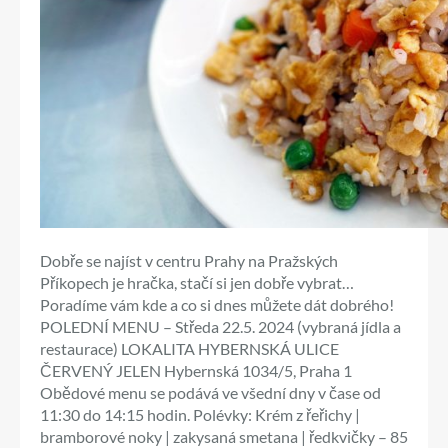
Dobře se najíst v centru Prahy na Pražských
Příkopech je hračka, stačí si jen dobře vybrat…
Poradíme vám kde a co si dnes můžete dát dobrého!
POLEDNÍ MENU – Středa 22.5. 2024 (vybraná jídla a
restaurace) LOKALITA HYBERNSKÁ ULICE
ČERVENÝ JELEN Hybernská 1034/5, Praha 1
Obědové menu se podává ve všední dny v čase od
11:30 do 14:15 hodin. Polévky: Krém z řeřichy |
bramborové noky | zakysaná smetana | ředkvičky – 85