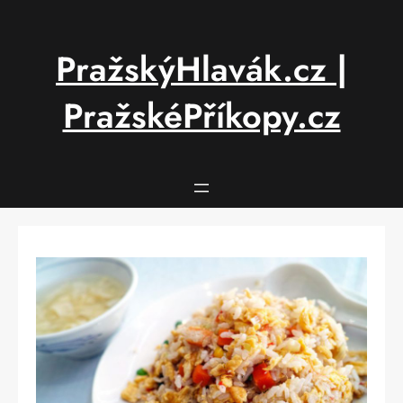
Přeskočit
na
obsah
PražskýHlavák.cz |
PražskéPříkopy.cz