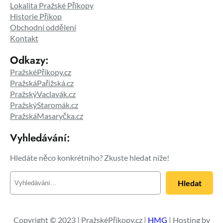
Lokalita Pražské Příkopy
Historie Příkop
Obchodní oddělení
Kontakt
Odkazy:
PražskéPříkopy.cz
PražskáPařížská.cz
PražskýVaclavák.cz
PražskýStaromák.cz
PražskáMasaryčka.cz
Vyhledávání:
Hledáte něco konkrétního? Zkuste hledat níže!
H
Hledat
l
e
d
a
Copyright © 2023 | PražskéPříkopy.cz |
HMG
| Hosting by