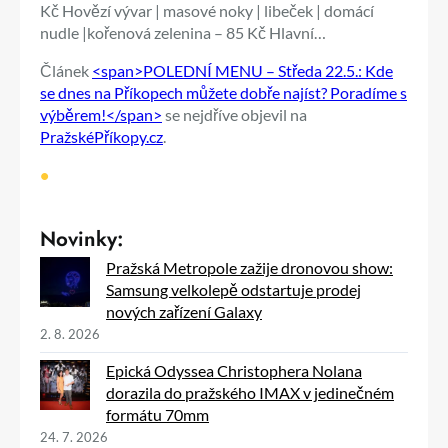
Kč Hovězí vývar | masové noky | libeček | domácí
nudle |kořenová zelenina – 85 Kč Hlavní…
Článek
<span>POLEDNÍ MENU – Středa 22.5.: Kde
se dnes na Příkopech můžete dobře najíst? Poradíme s
výběrem!</span>
se nejdříve objevil na
PražskéPříkopy.cz
.
•
Novinky:
Pražská Metropole zažije dronovou show:
Samsung velkolepě odstartuje prodej
nových zařízení Galaxy
2. 8. 2026
Epická Odyssea Christophera Nolana
dorazila do pražského IMAX v jedinečném
formátu 70mm
24. 7. 2026