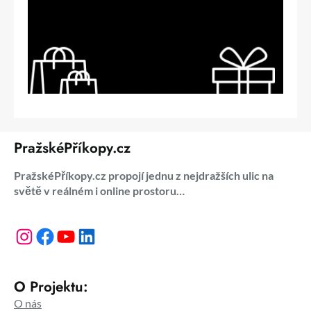
PražskéPříkopy.cz
PražskéPříkopy.cz propojí jednu z nejdražších ulic na
světě v reálném i online prostoru…
Instagram
Facebook
YouTube
LinkedIn
O Projektu:
O nás