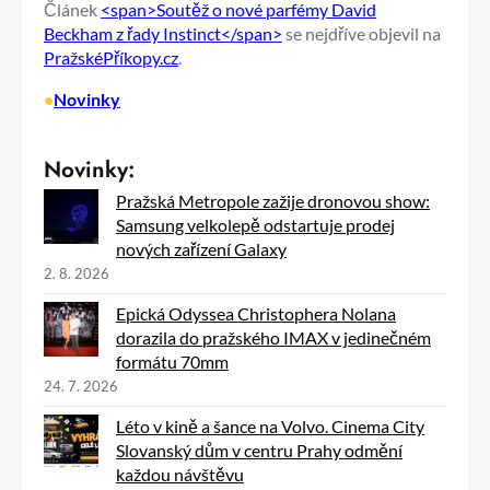
Článek
<span>Soutěž o nové parfémy David
Beckham z řady Instinct</span>
se nejdříve objevil na
PražskéPříkopy.cz
.
•
Novinky
Novinky:
Pražská Metropole zažije dronovou show:
Samsung velkolepě odstartuje prodej
nových zařízení Galaxy
2. 8. 2026
Epická Odyssea Christophera Nolana
dorazila do pražského IMAX v jedinečném
formátu 70mm
24. 7. 2026
Léto v kině a šance na Volvo. Cinema City
Slovanský dům v centru Prahy odmění
každou návštěvu