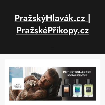
Přeskočit
na
obsah
PražskýHlavák.cz |
PražskéPříkopy.cz