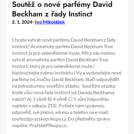
Soutěž o nové parfémy David
Beckham z řady Instinct
2. 1. 2024
•
Ivo Mikolášek
Chcete vyhrát nové parfémy David Beckham z řady
Instinct? Aromatický parfém David Beckham True
Instinct je pro sebevědomé muže, Pět z vás mohou
vyhrát aromatický parfém David Beckham True
Instinct, který je pro sebevědomé muže,!
Naslouchejte svému instinktu i Vy a vyzkoušejte nové
parfémy od značky David Beckham. Stačí odpovědět
na jednoduchou soutěžní otázku: Soutěžní otázka:
Kolik vůní nová řada Instinct od Davida Beckhama
nabízí? A) 3 vůně B) 4 vůně C) 5 vůní Nápovědu
najdete v odkazu ZDE. Pošlete nám správnou
odpověď, své jméno, adresu a telefon na e-mail:
soutez@prazskeprikopy.cz. Do předmětu zprávy
napište: PražskéPříkopy.cz…