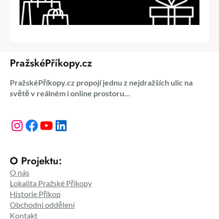
PražskéPříkopy.cz
PražskéPříkopy.cz propojí jednu z nejdražších ulic na
světě v reálném i online prostoru…
Instagram
Facebook
YouTube
LinkedIn
O Projektu:
O nás
Lokalita Pražské Příkopy
Historie Příkop
Obchodní oddělení
Kontakt