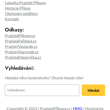
Lokalita Pražské Příkopy
Historie Příkop
Obchodní oddělení
Kontakt
Odkazy:
PražskéPříkopy.cz
PražskáPařížská.cz
PražskýVaclavák.cz
PražskýStaromák.cz
PražskáMasaryčka.cz
Vyhledávání:
Hledáte něco konkrétního? Zkuste hledat níže!
H
Hledat
l
e
d
a
Copyright © 2023 | PražskéPříkopy.cz |
HMG
| Hosting by