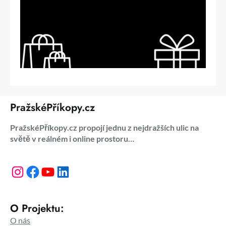
PražskéPříkopy.cz
PražskéPříkopy.cz propojí jednu z nejdražších ulic na
světě v reálném i online prostoru…
Instagram
Facebook
YouTube
LinkedIn
O Projektu:
O nás