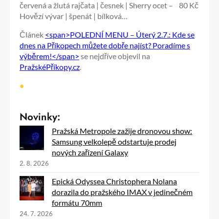
červená a žlutá rajčata | česnek | Sherry ocet – 80 Kč
Hovězí vývar | špenát | bílková…
Článek
<span>POLEDNÍ MENU – Úterý 2.7.: Kde se
dnes na Příkopech můžete dobře najíst? Poradíme s
výběrem!</span>
se nejdříve objevil na
PražskéPříkopy.cz
.
•
Novinky:
Pražská Metropole zažije dronovou show:
Samsung velkolepě odstartuje prodej
nových zařízení Galaxy
2. 8. 2026
Epická Odyssea Christophera Nolana
dorazila do pražského IMAX v jedinečném
formátu 70mm
24. 7. 2026