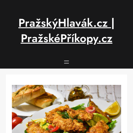
Přeskočit
na
obsah
PražskýHlavák.cz |
PražskéPříkopy.cz