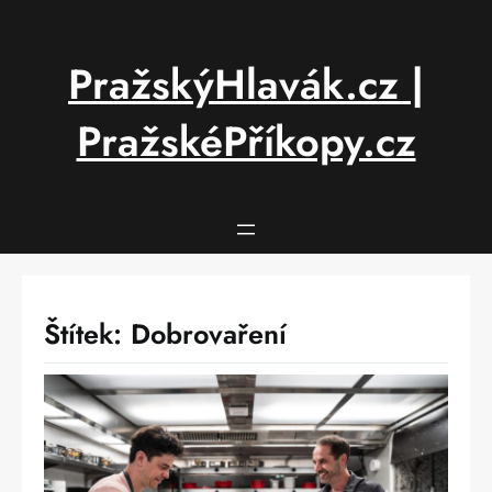
Přeskočit
na
obsah
PražskýHlavák.cz |
PražskéPříkopy.cz
Štítek:
Dobrovaření