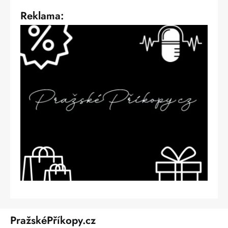
Reklama:
PražskéPříkopy.cz