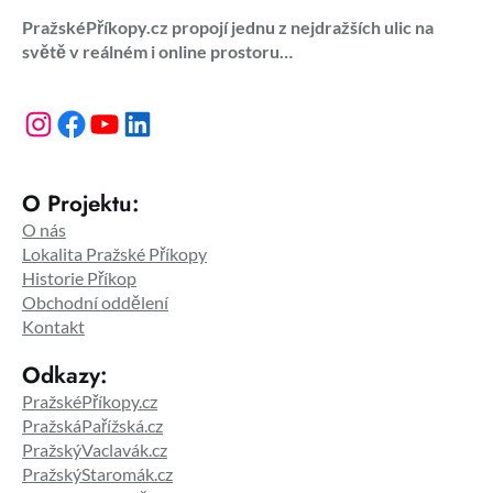
PražskéPříkopy.cz propojí jednu z nejdražších ulic na
světě v reálném i online prostoru…
Instagram
Facebook
YouTube
LinkedIn
O Projektu:
O nás
Lokalita Pražské Příkopy
Historie Příkop
Obchodní oddělení
Kontakt
Odkazy:
PražskéPříkopy.cz
PražskáPařížská.cz
PražskýVaclavák.cz
PražskýStaromák.cz