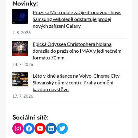
Novinky:
Pražská Metropole zažije dronovou show:
Samsung velkolepě odstartuje prodej
nových zařízení Galaxy
2. 8. 2026
Epická Odyssea Christophera Nolana
dorazila do pražského IMAX v jedinečném
formátu 70mm
24. 7. 2026
Léto v kině a šance na Volvo. Cinema City
Slovanský dům v centru Prahy odmění
každou návštěvu
17. 7. 2026
Sociální sítě:
Instagram
Facebook
YouTube
LinkedIn
Twitter